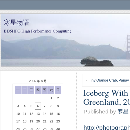
寒星物语
BD5HPC·High Performance Computing
«
Tiny Orange Crab, Panay I
2026 年 8 月
Iceberg With 
一
二
三
四
五
六
日
Greenland, 2
1
2
3
4
5
6
7
8
9
Published by
寒星
10
11
12
13
14
15
16
17
18
19
20
21
22
23
http://photograp
24
25
26
27
28
29
30