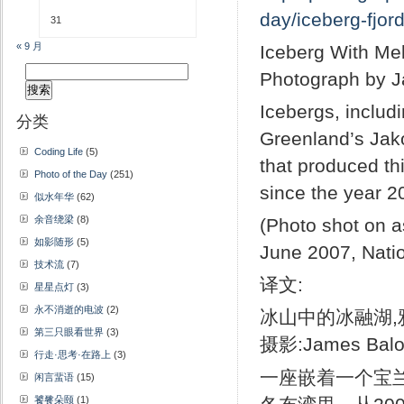
day/iceberg-fjor
31
« 9 月
Iceberg With Me
搜
Photograph by 
索：
Icebergs, includi
分类
Greenland’s Jakob
Coding Life
(5)
that produced thi
Photo of the Day
(251)
since the year 2
似水年华
(62)
余音绕梁
(8)
(Photo shot on a
如影随形
(5)
June 2007, Nati
技术流
(7)
译文:
星星点灯
(3)
永不消逝的电波
(2)
冰山中的冰融湖,雅
第三只眼看世界
(3)
摄影:James Bal
行走·思考·在路上
(3)
一座嵌着一个宝
闲言蜚语
(15)
饕餮朵颐
(1)