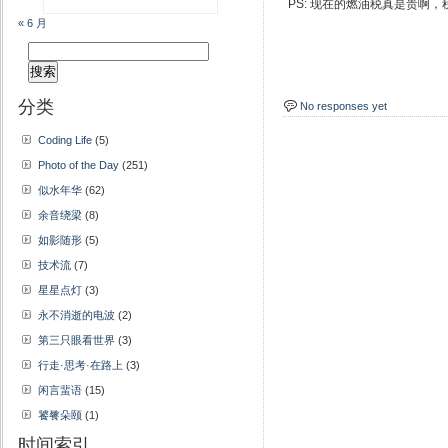
PS: 现在的燃油税真是贵啊，
« 6 月
搜
索：
分类
No responses yet
Coding Life
(5)
Photo of the Day
(251)
似水年华
(62)
余音绕梁
(8)
如影随形
(5)
技术流
(7)
星星点灯
(3)
永不消逝的电波
(2)
第三只眼看世界
(3)
行走·思考·在路上
(3)
闲言蜚语
(15)
饕餮朵颐
(1)
时间索引