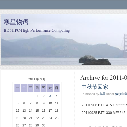
寒星物语
BD5HPC·High Performance Computing
Archive for 2011-
2011 年 9 月
中秋节回家
一
二
三
四
五
六
日
Published by
寒星
under
似水年
1
2
3
4
5
6
7
8
9
10
11
20110908 BJT1415 CZ3555
12
13
14
15
16
17
18
20110925 BJT1330 MF8343
19
20
21
22
23
24
25
26
27
28
29
30