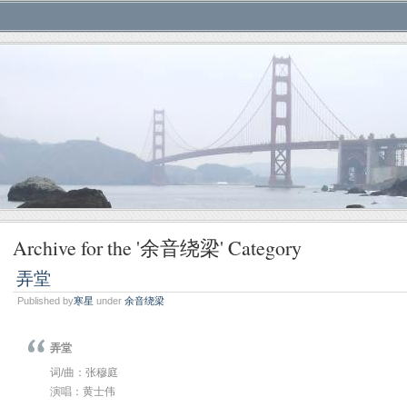
Archive for the '余音绕梁' Category
弄堂
Published by
寒星
under
余音绕梁
弄堂
词/曲：张穆庭
演唱：黄士伟