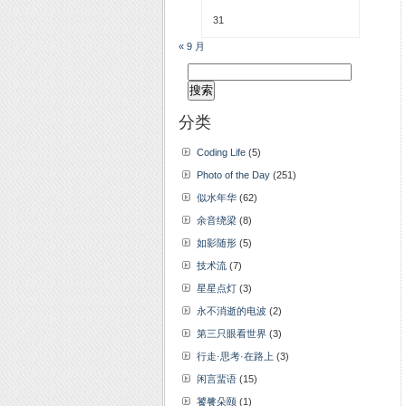
31
« 9 月
搜
索：
分类
Coding Life
(5)
Photo of the Day
(251)
似水年华
(62)
余音绕梁
(8)
如影随形
(5)
技术流
(7)
星星点灯
(3)
永不消逝的电波
(2)
第三只眼看世界
(3)
行走·思考·在路上
(3)
闲言蜚语
(15)
饕餮朵颐
(1)