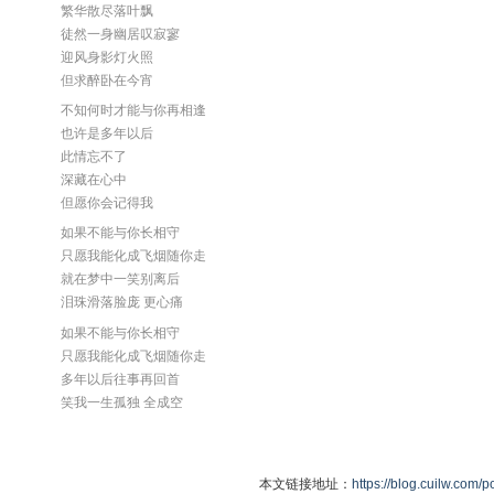
繁华散尽落叶飘
徒然一身幽居叹寂寥
迎风身影灯火照
但求醉卧在今宵
不知何时才能与你再相逢
也许是多年以后
此情忘不了
深藏在心中
但愿你会记得我
如果不能与你长相守
只愿我能化成飞烟随你走
就在梦中一笑别离后
泪珠滑落脸庞 更心痛
如果不能与你长相守
只愿我能化成飞烟随你走
多年以后往事再回首
笑我一生孤独 全成空
本文链接地址：
https://blog.cuilw.com/p