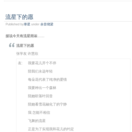
流星下的愿
Published by
寒星
under
余音绕梁
据说今天有流星雨诶……
流星下的愿
张学友 许慧欣
友:
我要花儿开个不停
陪我们永远年轻
每朵花代表了纯净的爱情
我要种出一个森林
陪她听落叶回音
陪她看雪花融化了的宁静
我 怎能不相信
飞舞的流星
正是为了实现我和花儿的约定