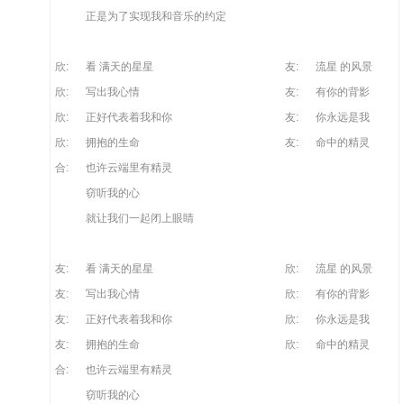
正是为了实现我和音乐的约定
欣:
看 满天的星星
友:
流星 的风景
欣:
写出我心情
友:
有你的背影
欣:
正好代表着我和你
友:
你永远是我
欣:
拥抱的生命
友:
命中的精灵
合:
也许云端里有精灵
窃听我的心
就让我们一起闭上眼睛
友:
看 满天的星星
欣:
流星 的风景
友:
写出我心情
欣:
有你的背影
友:
正好代表着我和你
欣:
你永远是我
友:
拥抱的生命
欣:
命中的精灵
合:
也许云端里有精灵
窃听我的心