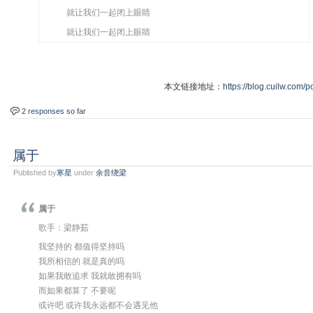
就让我们一起闭上眼睛
就让我们一起闭上眼睛
本文链接地址：
https://blog.cuilw.com/p
2 responses so far
属于
Published by
寒星
under
余音绕梁
属于
歌手：梁静茹
我坚持的 都值得坚持吗
我所相信的 就是真的吗
如果我敢追求 我就敢拥有吗
而如果都算了 不要呢
或许吧 或许我永远都不会遇见他