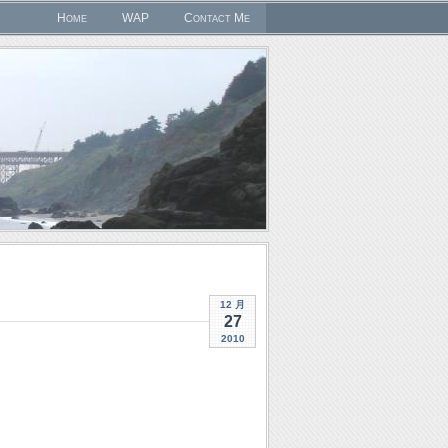
Home
WAP
Contact Me
12 月
27
2010