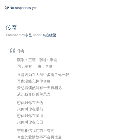
No responses yet
传奇
Published by
寒星
under
余音绕梁
传奇
演唱：王菲 原唱：李健
词：左右 曲：李健
只是因为在人群中多看了你一眼
再也没能忘掉你容颜
梦想着偶然能有一天再相见
从此我开始孤单思念
想你时你在天边
想你时你在眼前
想你时你在脑海
想你时你在心田
宁愿相信我们前世有约
今生的爱情故事不会再改变