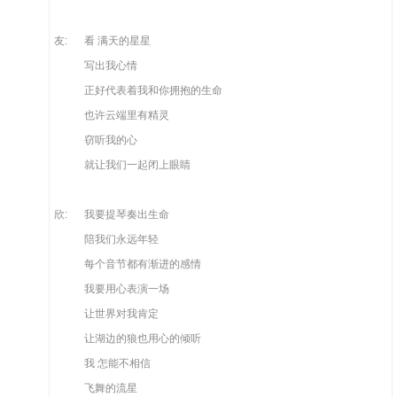
友:
看 满天的星星
写出我心情
正好代表着我和你拥抱的生命
也许云端里有精灵
窃听我的心
就让我们一起闭上眼睛
欣:
我要提琴奏出生命
陪我们永远年轻
每个音节都有渐进的感情
我要用心表演一场
让世界对我肯定
让湖边的狼也用心的倾听
我 怎能不相信
飞舞的流星