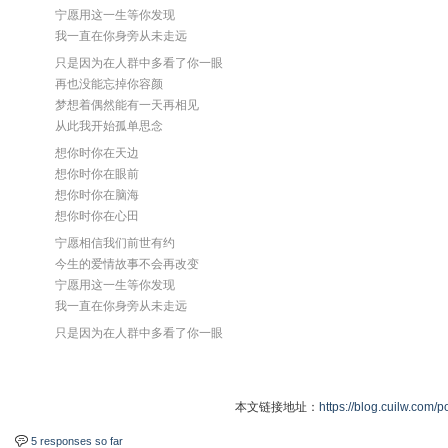
宁愿用这一生等你发现
我一直在你身旁从未走远
只是因为在人群中多看了你一眼
再也没能忘掉你容颜
梦想着偶然能有一天再相见
从此我开始孤单思念
想你时你在天边
想你时你在眼前
想你时你在脑海
想你时你在心田
宁愿相信我们前世有约
今生的爱情故事不会再改变
宁愿用这一生等你发现
我一直在你身旁从未走远
只是因为在人群中多看了你一眼
本文链接地址：
https://blog.cuilw.com/p
5 responses so far