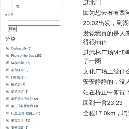
进北门
31
因为想去看看西
« 9 月
20:02出发，
搜
索：
发觉我真的是人
分类
得很high
Coding Life
(5)
进武林广场Mc
Photo of the Day
(251)
了一圈
似水年华
(62)
文化广场上没什
余音绕梁
(8)
如影随形
(5)
安安静静的，没
技术流
(7)
站在桥正中俯视下
星星点灯
(3)
永不消逝的电波
(2)
回到一舍23:23
第三只眼看世界
(3)
全程17.0km，
行走·思考·在路上
(3)
闲言蜚语
(15)
饕餮朵颐
(1)