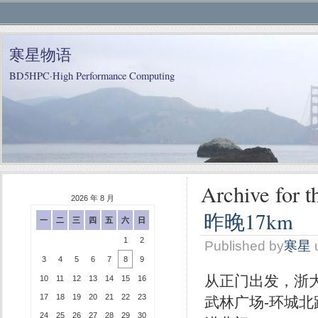
寒星物语
BD5HPC·High Performance Computing
Archive fo
2026 年 8 月
昨晚17km
一
二
三
四
五
六
日
1
2
Published by
寒星
3
4
5
6
7
8
9
从正门出发，浙大
10
11
12
13
14
15
16
17
18
19
20
21
22
23
武林广场-环城北
24
25
26
27
28
29
30