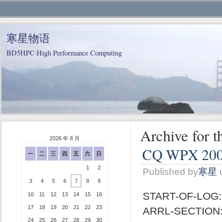
寒星物语
BD5HPC·High Performance Computing
Archive fo
2026 年 8 月
CQ WPX 2
一
二
三
四
五
六
日
1
2
Published by
寒星
3
4
5
6
7
8
9
START-OF-LOG:
10
11
12
13
14
15
16
17
18
19
20
21
22
23
ARRL-SECTION
24
25
26
27
28
29
30