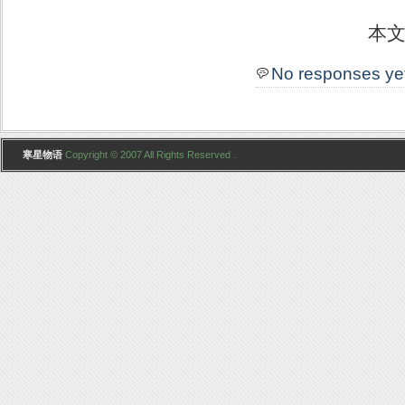
本
No responses ye
寒星物语
Copyright © 2007 All Rights Reserved .