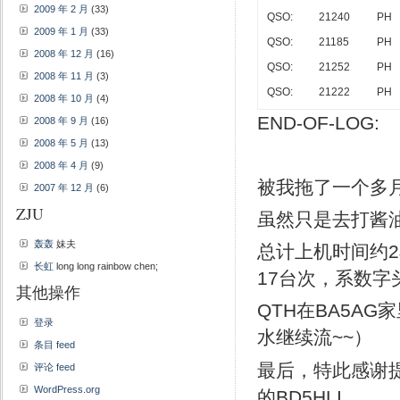
2009 年 2 月
(33)
QSO:
21240
PH
2009 年 1 月
(33)
QSO:
21185
PH
2008 年 12 月
(16)
QSO:
21252
PH
2008 年 11 月
(3)
QSO:
21222
PH
2008 年 10 月
(4)
END-OF-LOG:
2008 年 9 月
(16)
2008 年 5 月
(13)
2008 年 4 月
(9)
被我拖了一个多月，
2007 年 12 月
(6)
ZJU
虽然只是去打酱
轰轰
妹夫
总计上机时间约
长虹
long long rainbow chen;
17台次，系数字头
其他操作
QTH在BA5AG
登录
水继续流~~）
条目 feed
最后，特此感谢提
评论 feed
WordPress.org
的BD5HLI