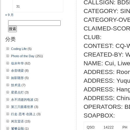
CALLSIGN: BD
31
CATEGORY: SI
« 9 月
CATEGORY-OVE
搜
CLAIMED-SCOR
索：
CLUB:
分类
CONTEST: CQ-
Coding Life
(5)
CREATED-BY: Wr
Photo of the Day
(251)
NAME: Cui, Liwe
似水年华
(62)
ADDRESS: Room
余音绕梁
(8)
如影随形
(5)
ADDRESS: Yuqua
技术流
(7)
ADDRESS: Hangz
星星点灯
(3)
ADDRESS: Chin
永不消逝的电波
(2)
OPERATORS: B
第三只眼看世界
(3)
SOAPBOX:
行走·思考·在路上
(3)
闲言蜚语
(15)
QSO:
14222
PH
饕餮朵颐
(1)