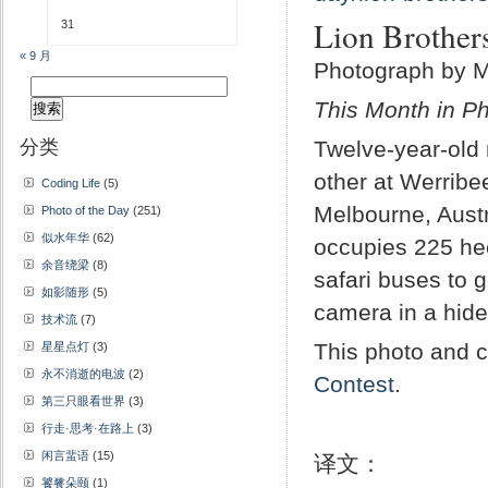
Lion Brothers
31
« 9 月
Photograph by M
搜
This Month in Ph
索：
分类
Twelve-year-old 
other at Werribe
Coding Life
(5)
Melbourne, Aust
Photo of the Day
(251)
似水年华
(62)
occupies 225 hec
余音绕梁
(8)
safari buses to 
如影随形
(5)
camera in a hide
技术流
(7)
This photo and c
星星点灯
(3)
永不消逝的电波
(2)
Contest
.
第三只眼看世界
(3)
行走·思考·在路上
(3)
闲言蜚语
(15)
译文：
饕餮朵颐
(1)