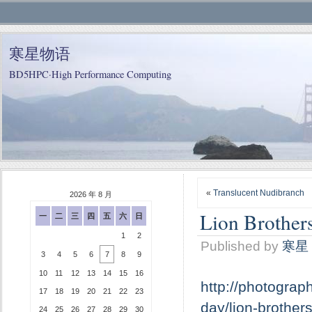
寒星物语
BD5HPC·High Performance Computing
«
Translucent Nudibranch
2026 年 8 月
Lion Brothers
一
二
三
四
五
六
日
1
2
Published by
寒星
3
4
5
6
7
8
9
10
11
12
13
14
15
16
http://photograp
17
18
19
20
21
22
23
day/lion-brother
24
25
26
27
28
29
30