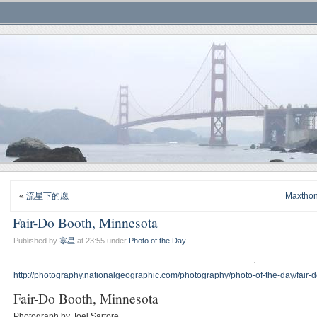
«
流星下的愿
Maxthon
Fair-Do Booth, Minnesota
Published by
寒星
at 23:55 under
Photo of the Day
http://photography.nationalgeographic.com/photography/photo-of-the-day/fair-
Fair-Do Booth, Minnesota
Photograph by Joel Sartore