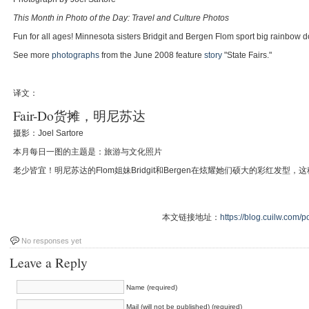
This Month in Photo of the Day: Travel and Culture Photos
Fun for all ages! Minnesota sisters Bridgit and Bergen Flom sport big rainbow dos
See more
photographs
from the June 2008 feature
story
"State Fairs."
译文：
Fair-Do货摊，明尼苏达
摄影：Joel Sartore
本月每日一图的主题是：旅游与文化照片
老少皆宜！明尼苏达的Flom姐妹Bridgit和Bergen在炫耀她们硕大的彩红发型
本文链接地址：
https://blog.cuilw.com/p
No responses yet
Leave a Reply
Name (required)
Mail (will not be published) (required)