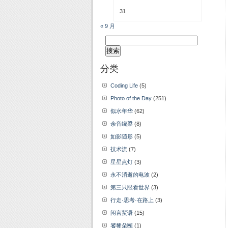
31
« 9 月
搜
索：
分类
Coding Life
(5)
Photo of the Day
(251)
似水年华
(62)
余音绕梁
(8)
如影随形
(5)
技术流
(7)
星星点灯
(3)
永不消逝的电波
(2)
第三只眼看世界
(3)
行走·思考·在路上
(3)
闲言蜚语
(15)
饕餮朵颐
(1)