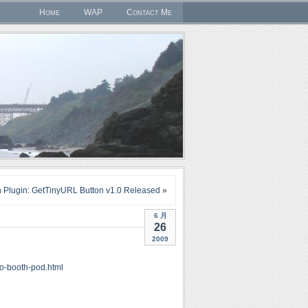
Home
WAP
Contact Me
 Plugin: GetTinyURL Button v1.0 Released
»
6 月
26
2009
do-booth-pod.html