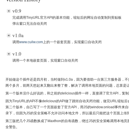
v0.9
完成调用TinyURL官方API的基本功能，缩短后的网址自动复制到剪贴板
弹出窗口无法自动关闭
v1.0a
调用
www.cuilw.com
上的一个嵌套页面，实现窗口自动关闭
v1.0
调用一个本地嵌套页面，实现窗口自动关闭
开始做这个插件还是四月初，当时做到v1.0a，因为要借助一台第三方服务器，
两个多月，前两天想起来又翻出来整了整，解决了调用本地页面的问题，总算是
第一个版本没什么好说的，和之前的delicious插件一样，直接调了官方API，复
因为TinyURL的API不像delicious的API做了跳转自动关闭功能，做完UR
第二个版本，自己写了一个页面嵌套了官方API，用JS的window.onload事
录下，但因为JS的安全策略不允许访问本地文件，所以最后只能把这个页面上传
第三版把几个JS函数换成了Maxthon的自有函数，绕过JS的安全策略调用本地
全警告。