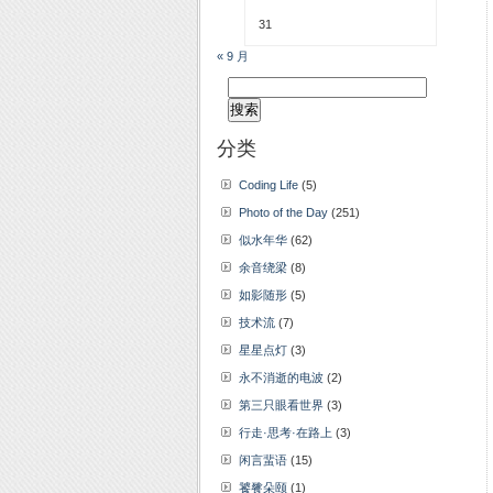
31
« 9 月
搜
索：
分类
Coding Life
(5)
Photo of the Day
(251)
似水年华
(62)
余音绕梁
(8)
如影随形
(5)
技术流
(7)
星星点灯
(3)
永不消逝的电波
(2)
第三只眼看世界
(3)
行走·思考·在路上
(3)
闲言蜚语
(15)
饕餮朵颐
(1)