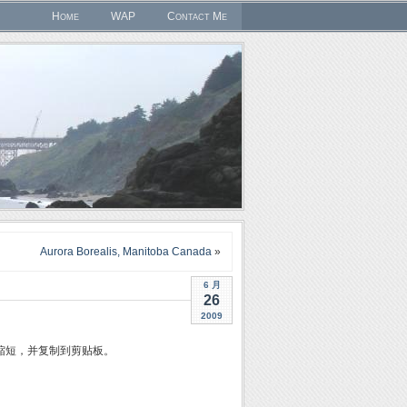
Home
WAP
Contact Me
Aurora Borealis, Manitoba Canada
»
6 月
26
2009
m缩短，并复制到剪贴板。