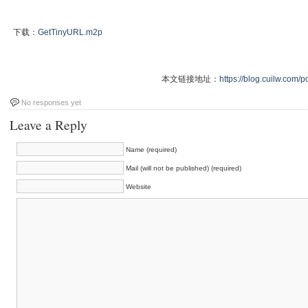
下载：
GetTinyURL.m2p
本文链接地址：
https://blog.cuilw.com/p
No responses yet
Leave a Reply
Name (required)
Mail (will not be published) (required)
Website