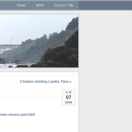
Home
WAP
Contact Me
Children Holding Lambs, Peru
»
6 月
07
2009
erman-mexico-pod.html