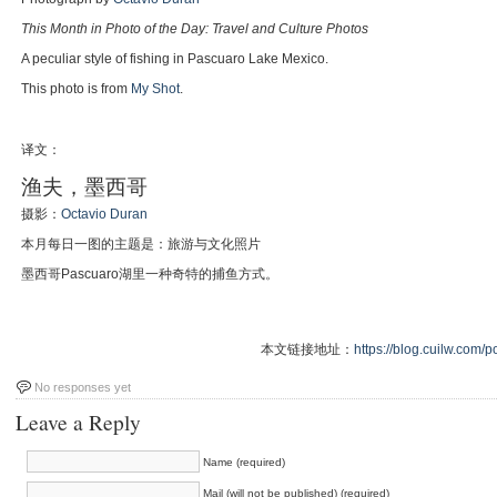
This Month in Photo of the Day: Travel and Culture Photos
A peculiar style of fishing in Pascuaro Lake Mexico.
This photo is from
My Shot
.
译文：
渔夫，墨西哥
摄影：
Octavio Duran
本月每日一图的主题是：旅游与文化照片
墨西哥Pascuaro湖里一种奇特的捕鱼方式。
本文链接地址：
https://blog.cuilw.com/p
No responses yet
Leave a Reply
Name (required)
Mail (will not be published) (required)