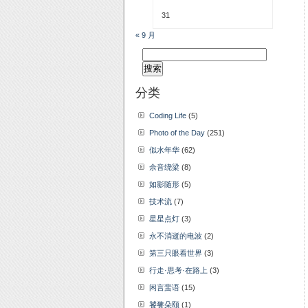
31
« 9 月
搜
索：
分类
Coding Life
(5)
Photo of the Day
(251)
似水年华
(62)
余音绕梁
(8)
如影随形
(5)
技术流
(7)
星星点灯
(3)
永不消逝的电波
(2)
第三只眼看世界
(3)
行走·思考·在路上
(3)
闲言蜚语
(15)
饕餮朵颐
(1)