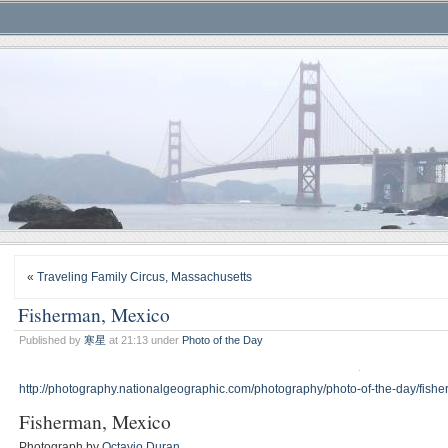
«
Traveling Family Circus, Massachusetts
Fisherman, Mexico
Published by
寒星
at 21:13 under
Photo of the Day
http://photography.nationalgeographic.com/photography/photo-of-the-day/fish
Fisherman, Mexico
Photograph by
Octavio Duran