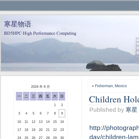
寒星物语
BD5HPC·High Performance Computing
«
Fisherman, Mexico
2026 年 8 月
Children Hol
一
二
三
四
五
六
日
1
2
Published by
寒星
3
4
5
6
7
8
9
10
11
12
13
14
15
16
http://photograp
17
18
19
20
21
22
23
day/children-la
24
25
26
27
28
29
30