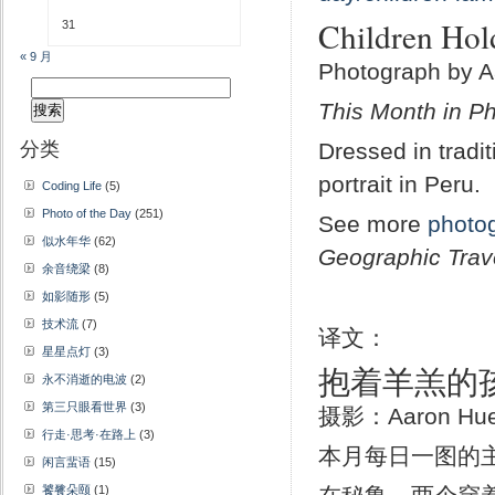
Children Hol
31
« 9 月
Photograph by 
搜
This Month in Ph
索：
分类
Dressed in tradit
portrait in Peru.
Coding Life
(5)
Photo of the Day
(251)
See more
photo
似水年华
(62)
Geographic Trav
余音绕梁
(8)
如影随形
(5)
技术流
(7)
译文：
星星点灯
(3)
抱着羊羔的
永不消逝的电波
(2)
第三只眼看世界
(3)
摄影：Aaron Hu
行走·思考·在路上
(3)
本月每日一图的
闲言蜚语
(15)
饕餮朵颐
(1)