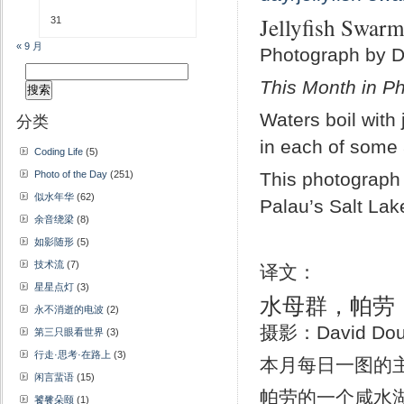
Jellyfish Swarm
31
« 9 月
Photograph by D
搜
This Month in Ph
索：
Waters boil with 
分类
in each of some 
Coding Life
(5)
Photo of the Day
(251)
This photograph
似水年华
(62)
Palau’s Salt Lak
余音绕梁
(8)
如影随形
(5)
技术流
(7)
译文：
星星点灯
(3)
水母群，帕劳
永不消逝的电波
(2)
摄影：David Doub
第三只眼看世界
(3)
行走·思考·在路上
(3)
本月每日一图的
闲言蜚语
(15)
帕劳的一个咸水
饕餮朵颐
(1)