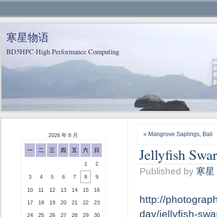
寒星物语
BD5HPC·High Performance Computing
«
Mangrove Saplings, Bali
2026 年 8 月
Jellyfish Swa
一
二
三
四
五
六
日
1
2
Published by
寒星
3
4
5
6
7
8
9
10
11
12
13
14
15
16
http://photograp
17
18
19
20
21
22
23
day/jellyfish-sw
24
25
26
27
28
29
30