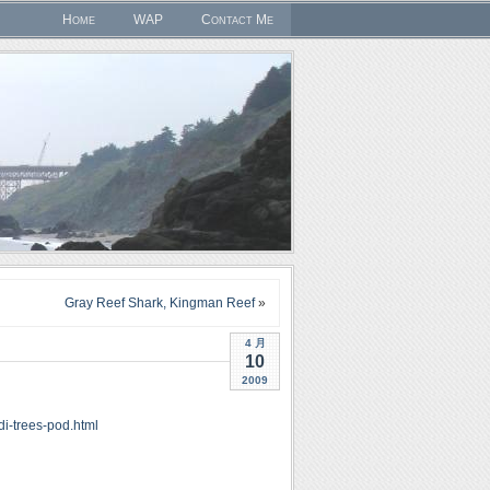
Home
WAP
Contact Me
Gray Reef Shark, Kingman Reef
»
4 月
10
2009
i-trees-pod.html