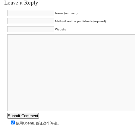
Leave a Reply
Name (required)
Mail (will not be published) (required)
Website
使用
OpenID
验证这个评论。