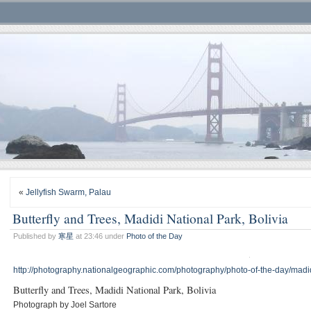
«
Jellyfish Swarm, Palau
Butterfly and Trees, Madidi National Park, Bolivia
Published by
寒星
at 23:46 under
Photo of the Day
http://photography.nationalgeographic.com/photography/photo-of-the-day/madid
Butterfly and Trees, Madidi National Park, Bolivia
Photograph by Joel Sartore