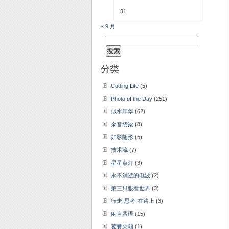
31
« 9 月
搜
索：
分类
Coding Life
(5)
Photo of the Day
(251)
似水年华
(62)
余音绕梁
(8)
如影随形
(5)
技术流
(7)
星星点灯
(3)
永不消逝的电波
(2)
第三只眼看世界
(3)
行走·思考·在路上
(3)
闲言蜚语
(15)
饕餮朵颐
(1)