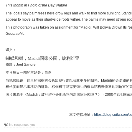
This Month in Photo of the Day: Nature
The locals say palm trees here grow legs and walk to find more sunlight. Standing 
appear to move as their shadyside roots wither. The palms may need strong root
This photograph was taken on assignment for "Madidi: Will Bolivia Drown Its 
Geographic
.
译文：
蝴蝶和树，Madidi国家公园，玻利维亚
摄影：Joel Sartore
本月每日一图的主题是：自然
当地居民说，这里的棕榈树会长出腿行走以获取更多的阳光。Madidi的会走路
根枯萎而显示出移动的迹象。棕榈树可能需要强壮的根系结构来快速达到适宜的
照片来源于《Madidi：玻利维亚会扼杀它的新国家公园吗？》（2000年3月,国
本文链接地址：
https://blog.cuilw.com/p
No responses yet