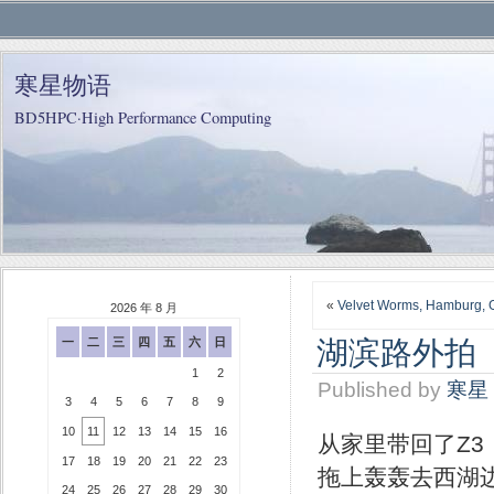
寒星物语
BD5HPC·High Performance Computing
«
Velvet Worms, Hamburg,
2026 年 8 月
湖滨路外拍
一
二
三
四
五
六
日
1
2
Published by
寒星
3
4
5
6
7
8
9
10
11
12
13
14
15
16
从家里带回了Z
17
18
19
20
21
22
23
拖上轰轰去西湖
24
25
26
27
28
29
30