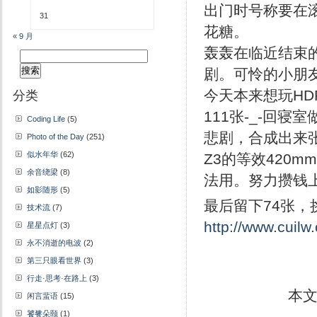
出门时号称要在
31
花糖。
« 9 月
轰轰在临近结束的
搜
索：
剧。可怜的小朋
分类
今天本来想玩HD
111张-_-回
Coding Life
(5)
悲剧，合成出来
Photo of the Day
(251)
似水年华
(62)
Z3的等效420
余音绕梁
(8)
法用。努力攒钱上
如影随形
(5)
最后留下74张，
技术流
(7)
http://www.cuilw
星星点灯
(3)
永不消逝的电波
(2)
第三只眼看世界
(3)
行走·思考·在路上
(3)
本
闲言蜚语
(15)
饕餮朵颐
(1)