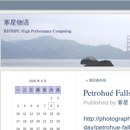
寒星物语
BD5HPC·High Performance Computing
«
湖滨路外拍
2026 年 8 月
Petrohué Fall
一
二
三
四
五
六
日
1
2
Published by
寒星
3
4
5
6
7
8
9
10
11
12
13
14
15
16
http://photograp
17
18
19
20
21
22
23
day/petrohue-fal
24
25
26
27
28
29
30