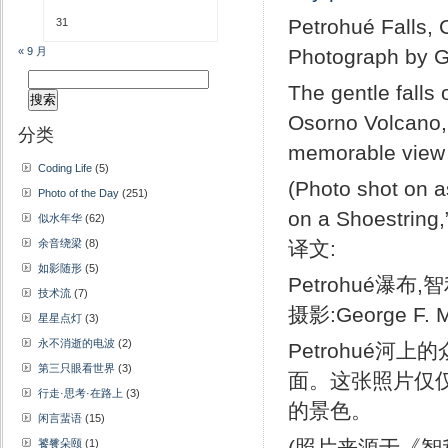
Petrohué Falls, 
31
« 9 月
Photograph by G
搜
The gentle falls 
索：
Osorno Volcano, 
分类
memorable view w
Coding Life
(5)
(Photo shot on a
Photo of the Day
(251)
on a Shoestring
似水年华
(62)
余音绕梁
(8)
译文:
如影随形
(5)
Petrohué瀑布,
技术流
(7)
摄影:George F. 
星星点灯
(3)
永不消逝的电波
(2)
Petrohué
第三只眼看世界
(3)
面。这张照片仅仅是智
行走·思考·在路上
(3)
的景色。
闲言蜚语
(15)
(照片来源于《智
饕餮朵颐
(1)