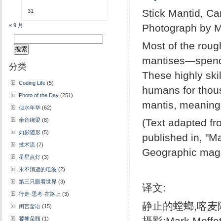
Stick Mantid, C
31
« 9 月
Photograph by M
搜
Most of the roug
索：
mantises—spend t
分类
These highly ski
Coding Life
(5)
humans for thous
Photo of the Day
(251)
mantis, meaning 
似水年华
(62)
余音绕梁
(8)
(Text adapted fr
如影随形
(5)
published in, "M
技术流
(7)
Geographic mag
星星点灯
(3)
永不消逝的电波
(2)
第三只眼看世界
(3)
译文:
行走·思考·在路上
(3)
静止的螳螂,喀麦隆
闲言蜚语
(15)
摄影:Mark Moffet
饕餮朵颐
(1)