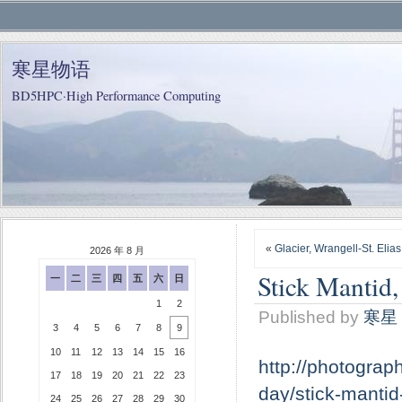
寒星物语
BD5HPC·High Performance Computing
«
Glacier, Wrangell-St. Elia
2026 年 8 月
Stick Mantid
一
二
三
四
五
六
日
1
2
Published by
寒星
3
4
5
6
7
8
9
10
11
12
13
14
15
16
http://photograp
17
18
19
20
21
22
23
day/stick-manti
24
25
26
27
28
29
30