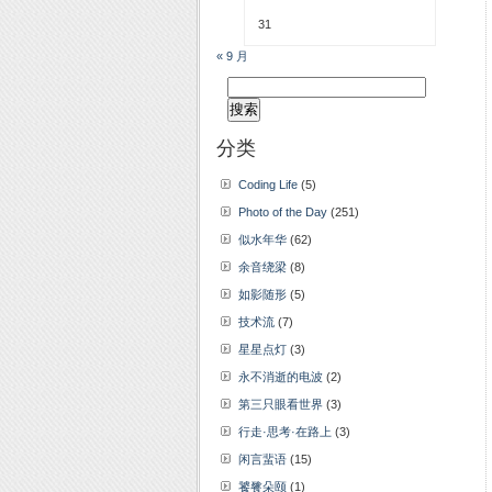
31
« 9 月
搜
索：
分类
Coding Life
(5)
Photo of the Day
(251)
似水年华
(62)
余音绕梁
(8)
如影随形
(5)
技术流
(7)
星星点灯
(3)
永不消逝的电波
(2)
第三只眼看世界
(3)
行走·思考·在路上
(3)
闲言蜚语
(15)
饕餮朵颐
(1)