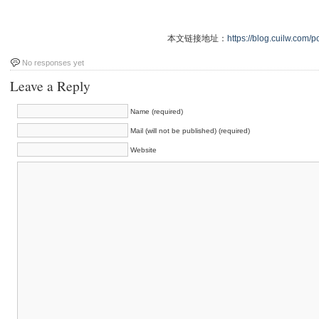
本文链接地址：
https://blog.cuilw.com/p
No responses yet
Leave a Reply
Name (required)
Mail (will not be published) (required)
Website