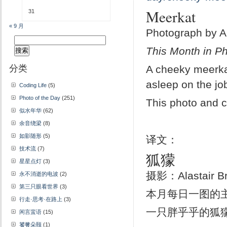
Meerkat
31
« 9 月
Photograph by A
搜
This Month in Ph
索：
分类
A cheeky meerkat
asleep on the jo
Coding Life
(5)
Photo of the Day
(251)
This photo and 
似水年华
(62)
余音绕梁
(8)
如影随形
(5)
译文：
技术流
(7)
狐獴
星星点灯
(3)
摄影：Alastair B
永不消逝的电波
(2)
第三只眼看世界
(3)
本月每日一图的
行走·思考·在路上
(3)
一只胖乎乎的狐
闲言蜚语
(15)
饕餮朵颐
(1)