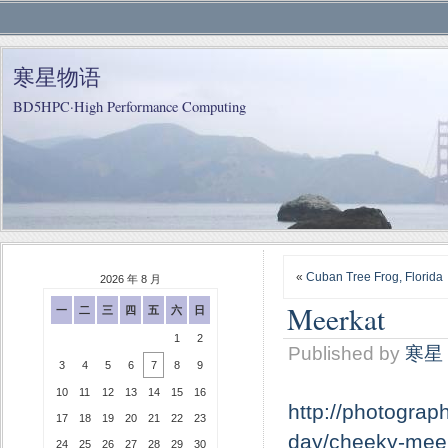
寒星物语
BD5HPC·High Performance Computing
«
Cuban Tree Frog, Florida
2026 年 8 月
Meerkat
一
二
三
四
五
六
日
1
2
Published by
寒星
3
4
5
6
7
8
9
10
11
12
13
14
15
16
http://photograp
17
18
19
20
21
22
23
day/cheeky-meer
24
25
26
27
28
29
30