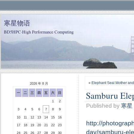
寒星物语
BD5HPC·High Performance Computing
«
Elephant Seal Mother an
2026 年 8 月
Samburu Elep
一
二
三
四
五
六
日
1
2
Published by
寒星
3
4
5
6
7
8
9
10
11
12
13
14
15
16
http://photograp
17
18
19
20
21
22
23
day/samburu-ele
24
25
26
27
28
29
30