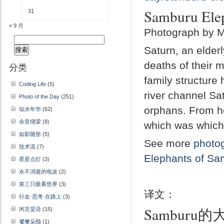
Samburu Elep
31
« 9 月
Photograph by M
搜
Saturn, an elder
索：
deaths of their 
分类
family structure
Coding Life
(5)
river channel Sa
Photo of the Day
(251)
orphans. From he
似水年华
(62)
余音绕梁
(8)
which was which
如影随形
(5)
See more
photo
技术流
(7)
Elephants of Sa
星星点灯
(3)
永不消逝的电波
(2)
第三只眼看世界
(3)
译文：
行走·思考·在路上
(3)
Samburu
闲言蜚语
(15)
饕餮朵颐
(1)