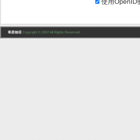
使用
OpenID
寒星物语
Copyright © 2007 All Rights Reserved .