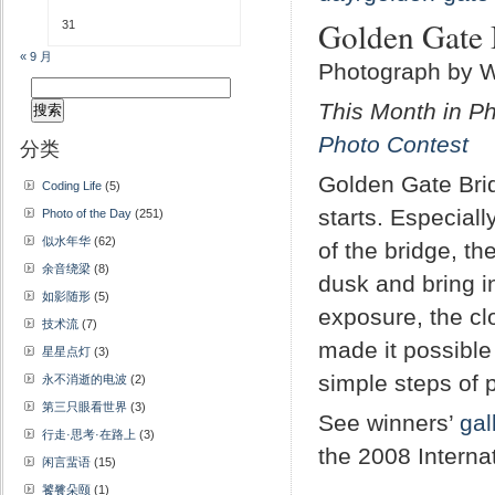
Golden Gate 
31
« 9 月
Photograph by 
搜
This Month in P
索：
Photo Contest
分类
Golden Gate Brid
Coding Life
(5)
starts. Especiall
Photo of the Day
(251)
似水年华
(62)
of the bridge, t
余音绕梁
(8)
dusk and bring in
如影随形
(5)
exposure, the c
技术流
(7)
made it possible
星星点灯
(3)
simple steps of 
永不消逝的电波
(2)
第三只眼看世界
(3)
See winners’
gal
行走·思考·在路上
(3)
the 2008 Interna
闲言蜚语
(15)
饕餮朵颐
(1)