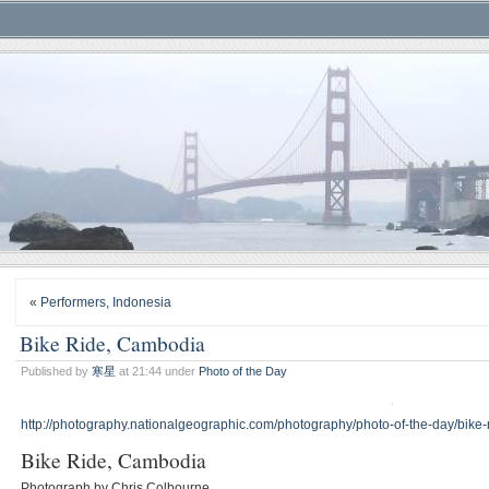
«
Performers, Indonesia
Bike Ride, Cambodia
Published by
寒星
at 21:44 under
Photo of the Day
http://photography.nationalgeographic.com/photography/photo-of-the-day/bike
Bike Ride, Cambodia
Photograph by Chris Colbourne