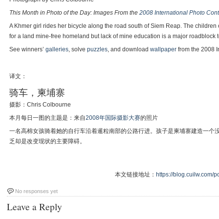
This Month in Photo of the Day: Images From the
2008 International Photo Cont
A Khmer girl rides her bicycle along the road south of Siem Reap. The children
for a land mine-free homeland but lack of mine education is a major roadblock t
See winners’
galleries
, solve
puzzles
, and download
wallpaper
from the 2008 I
译文：
骑车，柬埔寨
摄影：Chris Colbourne
本月每日一图的主题是：来自
2008年国际摄影大赛
的照片
一名高棉女孩骑着她的自行车沿着暹粒南部的公路行进。孩子是柬埔寨建造一个
乏却是改变现状的主要障碍。
本文链接地址：
https://blog.cuilw.com/p
No responses yet
Leave a Reply