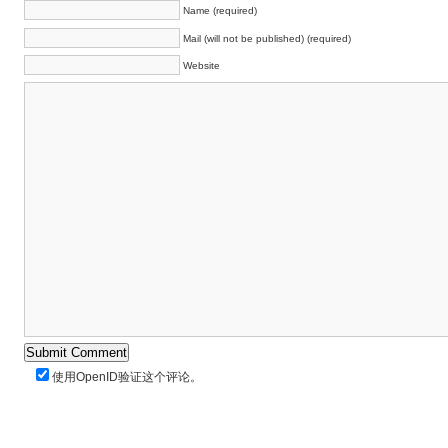
Name (required)
Mail (will not be published) (required)
Website
使用
OpenID
验证这个评论。