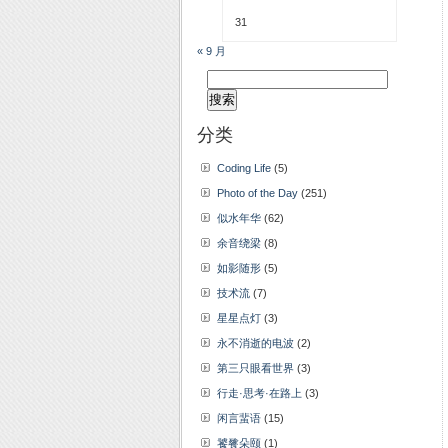
31
« 9 月
搜
索：
分类
Coding Life
(5)
Photo of the Day
(251)
似水年华
(62)
余音绕梁
(8)
如影随形
(5)
技术流
(7)
星星点灯
(3)
永不消逝的电波
(2)
第三只眼看世界
(3)
行走·思考·在路上
(3)
闲言蜚语
(15)
饕餮朵颐
(1)