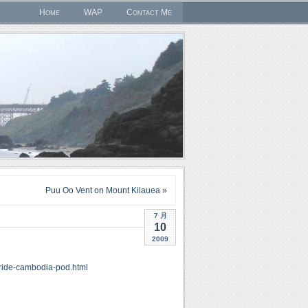
Home
WAP
Contact Me
Puu Oo Vent on Mount Kilauea
»
7 月
10
2009
-ride-cambodia-pod.html