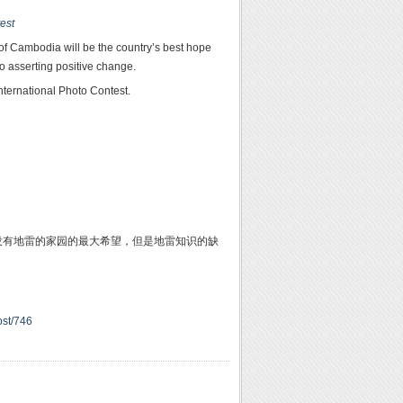
est
 of Cambodia will be the country’s best hope
o asserting positive change.
nternational Photo Contest.
没有地雷的家园的最大希望，但是地雷知识的缺
ost/746