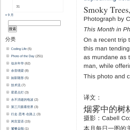
Smoky Trees,
31
« 9 月
Photograph by C
搜
This Month in Ph
索：
分类
On a recent trip 
this man tending
Coding Life
(5)
as mundane as th
Photo of the Day
(251)
似水年华
(62)
man, while offeri
余音绕梁
(8)
This photo and 
如影随形
(5)
技术流
(7)
星星点灯
(3)
译文：
永不消逝的电波
(2)
烟雾中的树
第三只眼看世界
(3)
行走·思考·在路上
(3)
摄影：Cabell Co
闲言蜚语
(15)
本月每日一图的
饕餮朵颐
(1)