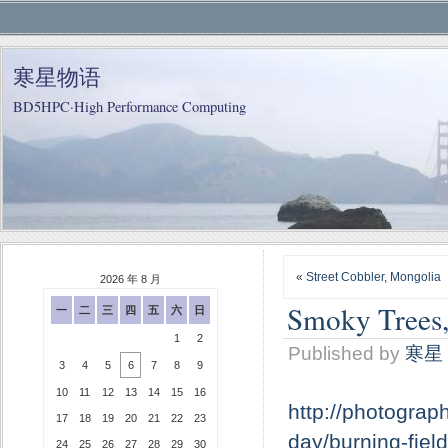
寒星物语
BD5HPC·High Performance Computing
«
Street Cobbler, Mongolia
2026 年 8 月
Smoky Trees, 
一
二
三
四
五
六
日
1
2
Published by
寒星
3
4
5
6
7
8
9
10
11
12
13
14
15
16
http://photograp
17
18
19
20
21
22
23
day/burning-field
24
25
26
27
28
29
30