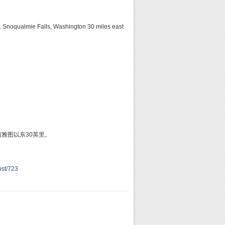
ent. Snoqualmie Falls, Washington 30 miles east
雅图以东30英里。
ost/723