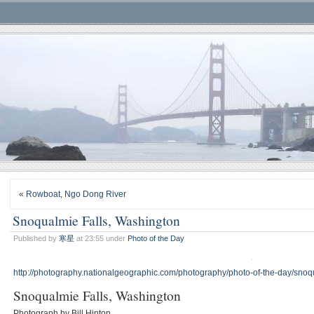
«
Rowboat, Ngo Dong River
Snoqualmie Falls, Washington
Published by
寒星
at 23:55 under
Photo of the Day
http://photography.nationalgeographic.com/photography/photo-of-the-day/snoqu
Snoqualmie Falls, Washington
Photograph by Bill Hinton