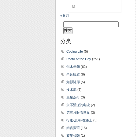
31
« 9 月
搜
索：
分类
Coding Life
(5)
Photo of the Day
(251)
似水年华
(62)
余音绕梁
(8)
如影随形
(5)
技术流
(7)
星星点灯
(3)
永不消逝的电波
(2)
第三只眼看世界
(3)
行走·思考·在路上
(3)
闲言蜚语
(15)
饕餮朵颐
(1)