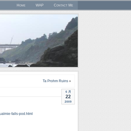
Home
WAP
Contact Me
Ta Prohm Ruins
»
6 月
22
2009
almie-falls-pod.html