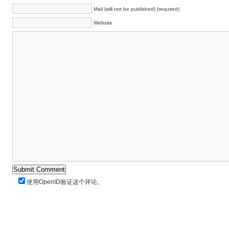
Mail (will not be published) (required)
Website
使用
OpenID
验证这个评论。