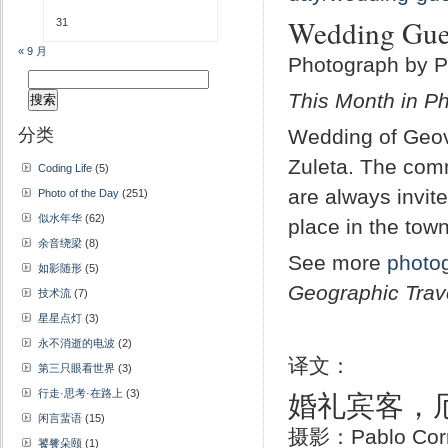
Wedding Gue
31
« 9 月
Photograph by P
搜
This Month in Ph
索：
分类
Wedding of Geov
Zuleta. The comm
Coding Life
(5)
are always invite
Photo of the Day
(251)
似水年华
(62)
place in the town
余音绕梁
(8)
See more
photo
如影随形
(5)
Geographic Trav
技术流
(7)
星星点灯
(3)
永不消逝的电波
(2)
译文：
第三只眼看世界
(3)
婚礼宾客，
行走·思考·在路上
(3)
闲言蜚语
(15)
摄影：Pablo Corr
饕餮朵颐
(1)