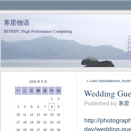
寒星物语
BD5HPC·High Performance Computing
«
Lake Hallstattersee, Austr
2026 年 8 月
Wedding Gues
一
二
三
四
五
六
日
1
2
Published by
寒星
3
4
5
6
7
8
9
10
11
12
13
14
15
16
http://photograp
17
18
19
20
21
22
23
day/wedding-gue
24
25
26
27
28
29
30