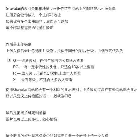
Gravatar的索引是邮箱地址，根据你留在网站上的邮箱显示相应头像
注册后会让你输入一个主邮箱地址
如果你有多个常用邮箱，后面还可以加
每个邮箱都需要通过邮件验证
然后是上传头像
上传头像后会让你选图片级别，类似于国外的影片分级，由低到高依次为
G — 普通级别，任何年龄的访客都适合查看
PG — 有一定争议性的头像，只适合13岁以上查看
R — 成人级，只适合17岁以上成年人查看
X — 最高等级，不适合大多数人查看
使用Gravatar网站也会有一个相应的显示级别，图片级别过高在有些网站就会显
所以只要没上传艳照的话，一般就选G吧
最后是把图片绑定到邮箱
图片也可以上传多张，随心情换
这个服务的好处是不必换个站就需要注册一个帐号上传一次头像