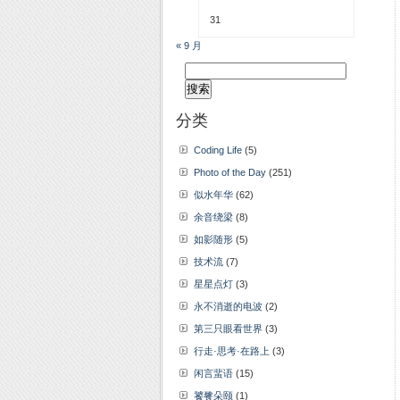
31
« 9 月
搜
索：
分类
Coding Life
(5)
Photo of the Day
(251)
似水年华
(62)
余音绕梁
(8)
如影随形
(5)
技术流
(7)
星星点灯
(3)
永不消逝的电波
(2)
第三只眼看世界
(3)
行走·思考·在路上
(3)
闲言蜚语
(15)
饕餮朵颐
(1)