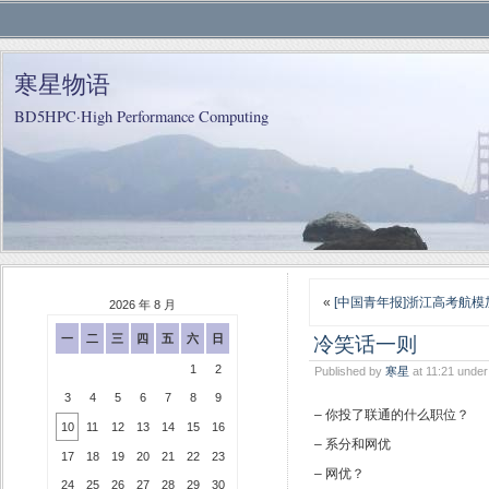
寒星物语
BD5HPC·High Performance Computing
«
[中国青年报]浙江高考航
2026 年 8 月
冷笑话一则
一
二
三
四
五
六
日
1
2
Published by
寒星
at 11:21 unde
3
4
5
6
7
8
9
– 你投了联通的什么职位？
10
11
12
13
14
15
16
– 系分和网优
17
18
19
20
21
22
23
– 网优？
24
25
26
27
28
29
30