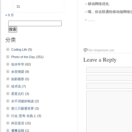
– 移动网络优化
31
– 哦，你去联通给移动做网络
« 9 月
– ……
搜
索：
分类
Coding Life
(5)
No responses yet
Photo of the Day
(251)
Leave a Reply
似水年华
(62)
余音绕梁
(8)
如影随形
(5)
技术流
(7)
星星点灯
(3)
永不消逝的电波
(2)
第三只眼看世界
(3)
行走·思考·在路上
(3)
闲言蜚语
(15)
饕餮朵颐
(1)