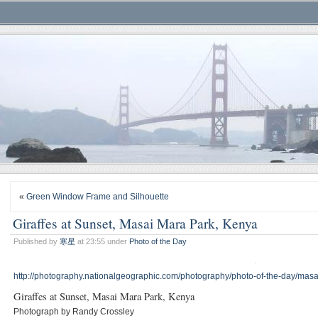
«
Green Window Frame and Silhouette
Giraffes at Sunset, Masai Mara Park, Kenya
Published by
寒星
at 23:55 under
Photo of the Day
http://photography.nationalgeographic.com/photography/photo-of-the-day/masa
Giraffes at Sunset, Masai Mara Park, Kenya
Photograph by Randy Crossley