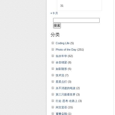
31
« 9 月
搜
索：
分类
Coding Life
(5)
Photo of the Day
(251)
似水年华
(62)
余音绕梁
(8)
如影随形
(5)
技术流
(7)
星星点灯
(3)
永不消逝的电波
(2)
第三只眼看世界
(3)
行走·思考·在路上
(3)
闲言蜚语
(15)
饕餮朵颐
(1)