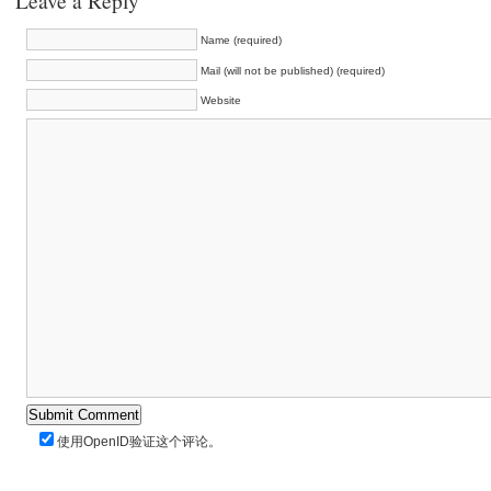
Leave a Reply
Name (required)
Mail (will not be published) (required)
Website
使用
OpenID
验证这个评论。