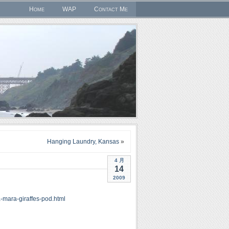
Home
WAP
Contact Me
Hanging Laundry, Kansas
»
4 月
14
2009
-mara-giraffes-pod.html