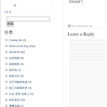
没玩短波了。
31
« 9 月
搜
索：
No responses yet
分类
Leave a Reply
Coding Life
(5)
Photo of the Day
(251)
似水年华
(62)
余音绕梁
(8)
如影随形
(5)
技术流
(7)
星星点灯
(3)
永不消逝的电波
(2)
第三只眼看世界
(3)
行走·思考·在路上
(3)
闲言蜚语
(15)
饕餮朵颐
(1)