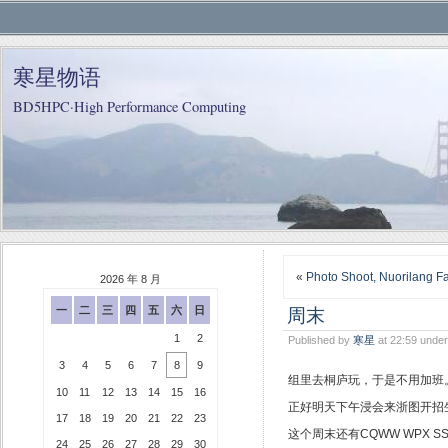
寒星物语
BD5HPC·High Performance Computing
«
Photo Shoot, Nuorilang Fa
2026 年 8 月
周末
一
二
三
四
五
六
日
1
2
Published by
寒星
at 22:59 unde
3
4
5
6
7
8
9
组里去桐庐玩，于是不用加班
10
11
12
13
14
15
16
正好明天下午浸会来浙图开招
17
18
19
20
21
22
23
这个周末还有CQWW WPX
24
25
26
27
28
29
30