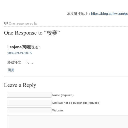
本文链接地址：
https://blog.cuilw.com/p
One response so far
One Response to “校赛”
Leojane(阿猪)
说道：
2009-03-24 10:05
路过怀念一下。。
回复
Leave a Reply
Name (required)
Mail (will not be published) (required)
Website