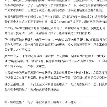
户了。不过世上没有不散的宴席，今年应该是我最后一次做这件事了吧。最近公
为今年校赛要到不了了，还好这周不加班忙里偷闲了一下。不过之后的省赛能不
个周末都要加班，但愿这个状态不要延续到省赛，让我的巡场生涯也有个圆满。
昨天去配清理脚本的时候，出了不小的悲剧。XP SP3的安全策略对文件共享部
我们三个人在这上面花了很长时间，最后在morning的提意下，用自解压压缩包
中午听Jewelz说她这个月的虚拟网已经用完了，和娜娜讲电话讲的。突然想起
飚短信、煲电话，现在什么都得自己扛了，也许这就是长大的代价吧。
下午熊猫不知道从哪儿拉来了一个mm，一来就rob了老板的2R，boy们都异常
是刚入行不久，完全没有讲话前先听两秒的概念，多次导致频率阻塞，正常工作
关的事，才有所改观。
jleex个鸟人，下午冲进警戒线，被我拦下后还摆出一副理真气壮的样子：“我找
Murphy的名字。懂不懂规矩啊，换你在里面比赛有个鸟人在走廊上大叫，你什
站长就了不起。三个字，欠家教。
今天最神奇的事在于发现有一支队伍的桌上赫然放着一本Holly Bible，之后
以供奉状立在显示器后面。这支队伍最后拿了一等奖，我们都在猜测是否是圣经+
晚饭还是在三楼，一开始上菜大家就发现坐错桌了，几只禽兽聚到了一起，同桌
配菜都不剩的盘子，而另两桌都还剩好多菜……
————————————————————————————————
昨天实在太累了，写了一半就趴在桌上睡着了，今天补完……