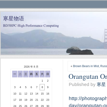
寒星物语
BD5HPC·High Performance Computing
«
Brown Bears in Mist, Russ
2026 年 8 月
Orangutan O
一
二
三
四
五
六
日
1
2
Published by
寒星
3
4
5
6
7
8
9
10
11
12
13
14
15
16
http://photograp
17
18
19
20
21
22
23
day/orangutan-o
24
25
26
27
28
29
30