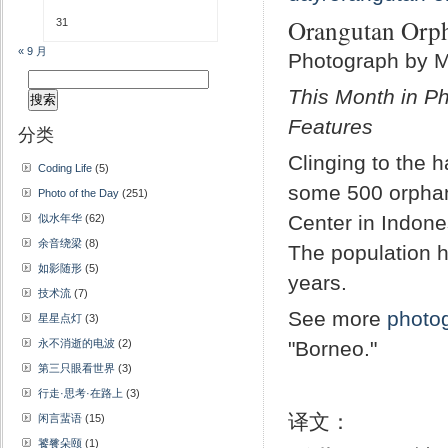
Orangutan Orp
31
« 9 月
Photograph by M
搜
This Month in Ph
索：
Features
分类
Clinging to the 
Coding Life
(5)
some 500 orphan
Photo of the Day
(251)
Center in Indone
似水年华
(62)
余音绕梁
(8)
The population h
如影随形
(5)
years.
技术流
(7)
See more
photo
星星点灯
(3)
永不消逝的电波
(2)
"Borneo."
第三只眼看世界
(3)
行走·思考·在路上
(3)
译文：
闲言蜚语
(15)
饕餮朵颐
(1)