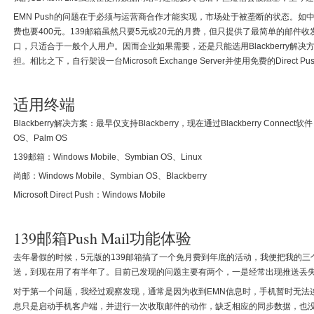
EMN Push的问题在于必须与运营商合作才能实现，市场处于被垄断的状态。如中国移
费也要400元。139邮箱虽然只要5元或20元的月费，但只提供了最简单的邮件
口，只适合于一般个人用户。因而企业如果需要，还是只能选用Blackberry解
担。相比之下，自行架设一台Microsoft Exchange Server并使用免费的Direct
适用终端
Blackberry解决方案：最早仅支持Blackberry，现在通过Blackberry Connect软
OS、Palm OS
139邮箱：Windows Mobile、Symbian OS、Linux
尚邮：Windows Mobile、Symbian OS、Blackberry
Microsoft Direct Push：Windows Mobile
139邮箱Push Mail功能体验
去年暑假的时候，5元版的139邮箱搞了一个免月费到年底的活动，我便把我的三
送，到现在用了有半年了。目前已发现的问题主要有两个，一是经常出现推送丢
对于第一个问题，我经过观察发现，通常是因为收到EMN信息时，手机暂时无法连
息只是启动手机客户端，并进行一次收取邮件的动作，缺乏相应的同步数据，也