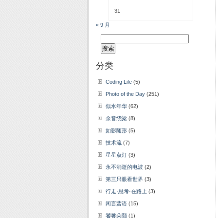
31
« 9 月
搜
索：
分类
Coding Life
(5)
Photo of the Day
(251)
似水年华
(62)
余音绕梁
(8)
如影随形
(5)
技术流
(7)
星星点灯
(3)
永不消逝的电波
(2)
第三只眼看世界
(3)
行走·思考·在路上
(3)
闲言蜚语
(15)
饕餮朵颐
(1)