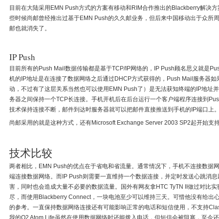
目前在大陆采用EMN Push方式的方案有移动和RIM合作推出的Blackberry解决
些时候尚邮曾经推出过基于EMN Push的久久邮业务，但后来中国移动出于众所周知
邮也就消失了。
IP Push
目前所有的Push Mail数据传输都是基于TCP/IP网络的，IP Push顾名思义就是P
机的IP地址是在连接了数据网络之后通过DHCP方式获得的，Push Mail服务
动，不过有了这层关系当然也可以使用EMN Push了）是无法获知终端的IP地址并
务器之间保持一个TCP长连接。手机开机后在后台运行一个客户端程序连接到Push 
技术保持连接不断，邮件到达时服务器就可以把邮件直接推送到手机的IP端口上
尚邮采用的就是这种方式，还有Microsoft Exchange Server 2003 SP2起开始支
技术比较
两者相比，EMN Push的优点在于省电和省流量。通常情况下，手机不连接数
端连接数据网络。而IP Push则需要一直维持一个数据连接，并定时发送心跳消
害，同时也会造成大量不必要的数据流量。国外有网友拿HTC TyTN II做过对比实验
尽，而使用Blackberry Connect，一块电池至少可以维持三天。可惜他没
的参考。一直保持数据网络连接还有可能影响正常的电话和短信使用，不支持Clas
我的O2 Atom Life虽然在使用数据网络时还能拨入电话，但短信会被阻塞，至