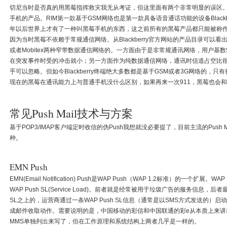
切尼当时是否真的用黑莓指挥救灾我无从考证，但这里面有两个非常明显的误区。第
手机的产品。RIM第一款基于GSM网络也是第一款具备语音通话功能的设备Blackber
年以后世界上才有了一种叫黑莓手机的东西，这之前所有的黑莓产品都只能被称作
因为当时黑莓不依赖于常规通信网络。从Blackberry官方网站的产品目录可以看出
或者Mobitex两种窄带数据通信网络的。一方面由于是非常规通讯网络，用户
在突发事件时受的冲击就小；另一方面作为纯数据通信网络，通讯时信道占空比
乎可以忽略。但如今Blackberry终端绝大多数都是基于GSM或者3G网络的，
现在的黑莓在通讯能力上与普通手机没什么区别，如果再来一次911，黑莓也会
常见Push Mail技术与方案
基于POP3/IMAP客户端定时收信的伪Push我想就没必要提了，目前主流的Push Mail
种。
EMN Push
EMN(Email Notification) Push是WAP Push（WAP 1.2标准）的一个扩展。WAP Pus
WAP Push SL(Service Load)。前者就是经常被用于垃圾广告的服务信息，
SL之上的，运营商通过一条WAP Push SL信息（通常是以SMS方式发送的
成邮件收取动作。需要说明的是，中国移动的彩信和中国联通的彩e从本质上来讲就是EM
MMS单独列出来写了，但在工作原理和系统结构上两者几乎是一样的。