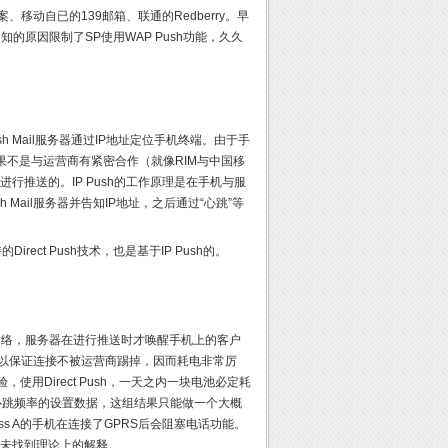
方案、移动自已的139邮箱、联通的Redberry。早
的原因限制了SP使用WAP Push功能，久久
ush Mail服务器通过IP地址定位手机终端。由于手
器如果不是与运营商有紧密合作（就像RIM与中国移
进行推送的。IP Push的工作原理是在手机与服
Mail服务器并告知IP地址，之后通过“心跳”等
。
持的Direct Push技术，也是基于IP Push的。
据网络，服务器在进行推送时才唤醒手机上的客户
息以保证连接不被运营商踢掉，因而耗电非常厉
，使用Direct Push，一天之内一块电池必定耗
有给出心跳频率的设置数据，这组结果只能做一个大概
s A的手机在连接了GPRS后会阻塞电话功能。
今还未找到理论上的解释。