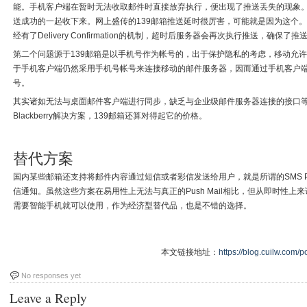
能。手机客户端在暂时无法收取邮件时直接放弃执行，便出现了推送丢失的现象。
送成功的一起收下来。网上盛传的139邮箱推送延时很厉害，可能就是因为这个。相比
经有了Delivery Confirmation的机制，超时后服务器会再次执行推送，确保了
第二个问题源于139邮箱是以手机号作为帐号的，出于保护隐私的考虑，移动允
于手机客户端仍然采用手机号帐号来连接移动的邮件服务器，因而通过手机客户
号。
其实诸如无法与桌面邮件客户端进行同步，缺乏与企业级邮件服务器连接的接口
Blackberry解决方案，139邮箱还算对得起它的价格。
替代方案
国内某些邮箱还支持将邮件内容通过短信或者彩信发送给用户，就是所谓的SMS Pu
信通知。虽然这些方案在易用性上无法与真正的Push Mail相比，但从即时性
需要智能手机就可以使用，作为经济型替代品，也是不错的选择。
本文链接地址：
https://blog.cuilw.com/p
No responses yet
Leave a Reply