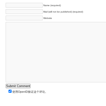
Name (required)
Mail (will not be published) (required)
Website
使用
OpenID
验证这个评论。