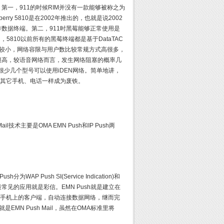
一，911的时候RIM并没有一款能够被称之为
ry 5810是在2002年推出的，也就是说2002
数据终端。第二，911时黑莓能够正常使用是
，5810以前所有的黑莓终端都是基于DataTAC
基数较小，网络容限与用户数比较常规方式高很多，
很高，较语音网络而言，发生网络阻塞的概率几
只有很少几个型号可以使用iDEN网络。简单地讲，
和其它手机、电话一样成为废铁。
技术主要是OMA EMN Push和IP Push两
h分为WAP Push SI(Service Indication)和
后者最常见的应用就是彩信。EMN Push就是建立在
）启动手机上的客户端，自动连接数据网络，继而完
N Push Mail，虽然在OMA标准里将