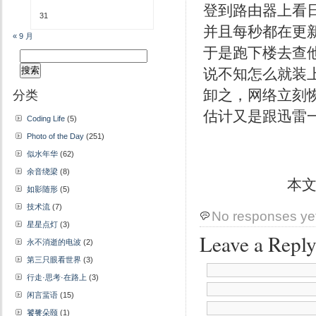
登到路由器上看日
31
并且每秒都在更新，
« 9 月
于是跑下楼去查
搜
索：
说不知怎么就装
分类
卸之，网络立刻
估计又是跟迅雷
Coding Life
(5)
Photo of the Day
(251)
似水年华
(62)
余音绕梁
(8)
本
如影随形
(5)
技术流
(7)
No responses ye
星星点灯
(3)
Leave a Repl
永不消逝的电波
(2)
第三只眼看世界
(3)
行走·思考·在路上
(3)
闲言蜚语
(15)
饕餮朵颐
(1)