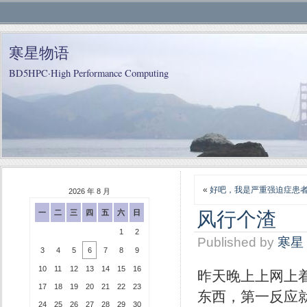
寒星物语
BD5HPC·High Performance Computing
«
好吧，我是严重强迫症患
2026 年 8 月
风行个渣
一
二
三
四
五
六
日
1
2
Published by
寒星
3
4
5
6
7
8
9
10
11
12
13
14
15
16
昨天晚上上网上着
17
18
19
20
21
22
23
东西，第一反应
24
25
26
27
28
29
30