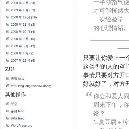
一半颐指气
2009 年 2 月
(33)
才可能恍然
2009 年 1 月
(33)
2008 年 12 月
(16)
一次经验学
2008 年 11 月
(3)
的心理情绪
2008 年 10 月
(4)
——————
2008 年 9 月
(16)
2008 年 5 月
(13)
—
2008 年 4 月
(9)
只要让你爱上一
2007 年 12 月
(6)
这类型的人的罩
ZJU
事情只要对方开
轰轰
妹夫
好就好了，对方
长虹
long long rainbow chen;
其他操作
你会和爱人
周末下午，
登录
条目 feed
馋？
评论 feed
1.臭豆腐＋
WordPress.org