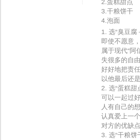
2.蛋糕甜点
3.干粮饼干
4.泡面
1. 选“臭豆腐
即使不愿意
属于现代“阿
失很多的自
好好地把责
以他最后还
2. 选“蛋糕甜
可以一起过
人有自己的
认真爱上一
对方的优缺
3. 选“干粮饼