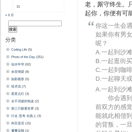
老，厮守终生。
31
起你，你便有可
« 9 月
搜
你这一生会
索：
如果你有男
分类
呢？
Coding Life
(5)
A.一起到沙
Photo of the Day
(251)
B.一起逛街
似水年华
(62)
C.一起到咖
余音绕梁
(8)
D.一起聊天
如影随形
(5)
技术流
(7)
A.一起到沙
星星点灯
(3)
你会遇到的
永不消逝的电波
(2)
前双方的感
第三只眼看世界
(3)
能就此相偕
行走·思考·在路上
(3)
的背叛，一
闲言蜚语
(15)
饕餮朵颐
(1)