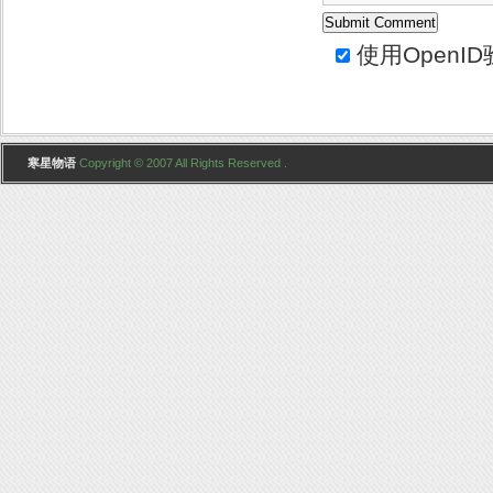
使用
OpenID
寒星物语
Copyright © 2007 All Rights Reserved .