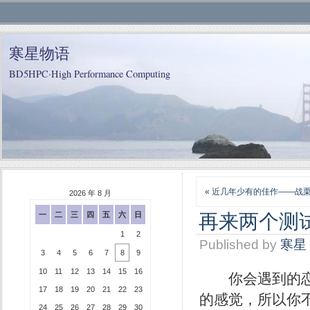
寒星物语
BD5HPC·High Performance Computing
«
近几年少有的佳作——战
2026 年 8 月
再来两个测
一
二
三
四
五
六
日
1
2
Published by
寒星
3
4
5
6
7
8
9
10
11
12
13
14
15
16
你会遇到的恋情
17
18
19
20
21
22
23
的感觉，所以你
24
25
26
27
28
29
30