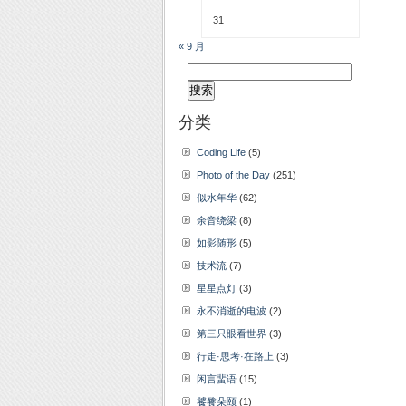
31
« 9 月
搜
索：
分类
Coding Life
(5)
Photo of the Day
(251)
似水年华
(62)
余音绕梁
(8)
如影随形
(5)
技术流
(7)
星星点灯
(3)
永不消逝的电波
(2)
第三只眼看世界
(3)
行走·思考·在路上
(3)
闲言蜚语
(15)
饕餮朵颐
(1)