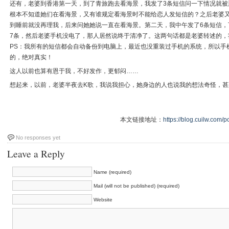
还有，老婆到香港第一天，到了青旅跑去看海景，我发了3条短信问一下情况就被
根本不知道她们在看海景，又有谁规定看海景时不能给恋人发短信的？之后老婆
到睡前就没再理我，后来问她她说一直在看海景。第二天，我中午发了6条短信，
7条，然后老婆手机没电了，那人居然说终于清净了。这两句话都是老婆转述的，
PS：我所有的短信都会自动备份到电脑上，最近也没重装过手机的系统，所以手
的，绝对真实！
这人以前也算有恩于我，不好发作，更郁闷……
想起来，以前，老婆半夜去K歌，我说我担心，她身边的人也说我的想法奇怪，甚至
本文链接地址：
https://blog.cuilw.com/p
No responses yet
Leave a Reply
Name (required)
Mail (will not be published) (required)
Website