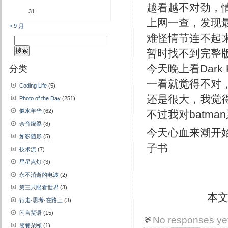
越看越不对劲，
31
上网一查，发现最
« 9 月
难怪情节连不起
搜
索：
暂时找不到完整版
分类
今天晚上看Dark K
一看就觉得不对
Coding Life
(5)
还是很大，我觉
Photo of the Day
(251)
似水年华
(62)
不过我对batm
余音绕梁
(8)
今天心血来潮开
如影随形
(5)
子书
技术流
(7)
星星点灯
(3)
永不消逝的电波
(2)
第三只眼看世界
(3)
本
行走·思考·在路上
(3)
闲言蜚语
(15)
No responses ye
饕餮朵颐
(1)