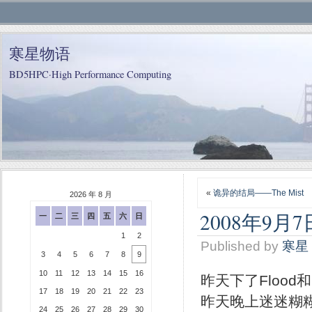
寒星物语
BD5HPC·High Performance Computing
«
诡异的结局——The Mist
2026 年 8 月
2008年9月
一
二
三
四
五
六
日
1
2
Published by
寒星
3
4
5
6
7
8
9
10
11
12
13
14
15
16
昨天下了Flood和
17
18
19
20
21
22
23
昨天晚上迷迷糊糊
24
25
26
27
28
29
30