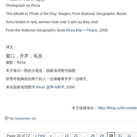
Photograph by Reza
This Month in Photo of the Day: Images From National Geographic Books
Arms folded in rest, women look over Cairo as they chat.
From the National Geographic book
Reza War + Peace
, 2009
译文：
窗口，开罗，埃及
摄影：Reza
本月每日一图的主题是：国家地理图书插图
双臂环抱胸前的两个妇人一边俯瞰着开罗一边聊天。
来自国家地理图书
Reza 战争与和平
, 2009
本文链接地址：
https://blog.cuilw.com/p
No responses yet
Page 30 of 72
« First
«
...
10
20
...
28
29
30
31
32