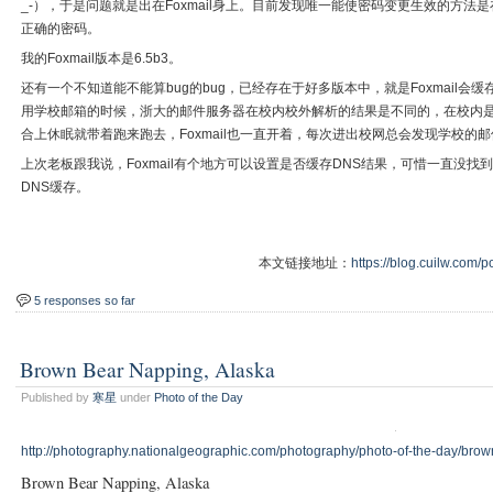
_-），于是问题就是出在Foxmail身上。目前发现唯一能使密码变更生效的方
正确的密码。
我的Foxmail版本是6.5b3。
还有一个不知道能不能算bug的bug，已经存在于好多版本中，就是Foxmail会
用学校邮箱的时候，浙大的邮件服务器在校内校外解析的结果是不同的，在校内
合上休眠就带着跑来跑去，Foxmail也一直开着，每次进出校网总会发现学校
上次老板跟我说，Foxmail有个地方可以设置是否缓存DNS结果，可惜一直没找到
DNS缓存。
本文链接地址：
https://blog.cuilw.com/p
5 responses so far
Brown Bear Napping, Alaska
Published by
寒星
under
Photo of the Day
http://photography.nationalgeographic.com/photography/photo-of-the-day/brow
Brown Bear Napping, Alaska