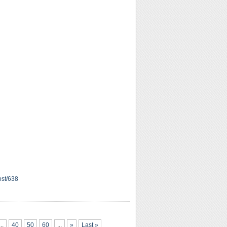
ost/638
...
40
50
60
...
»
Last »