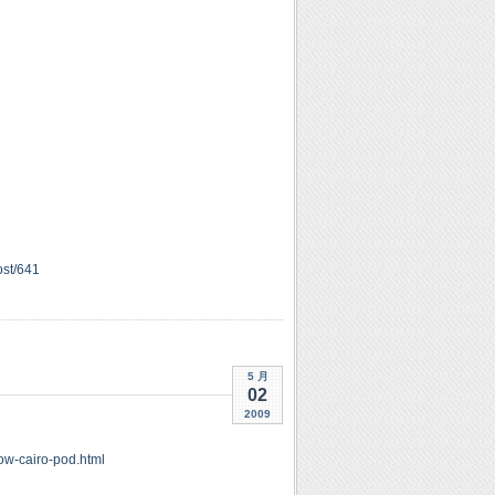
ost/641
5 月
02
2009
ow-cairo-pod.html