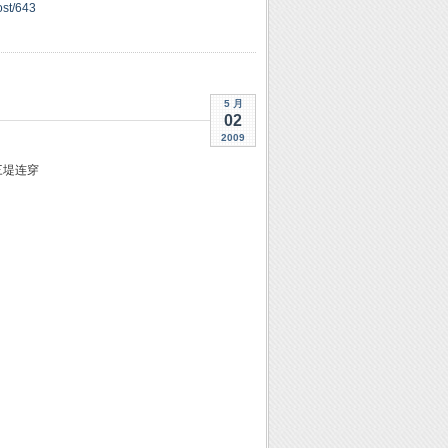
ost/643
5 月
02
2009
三堤连穿