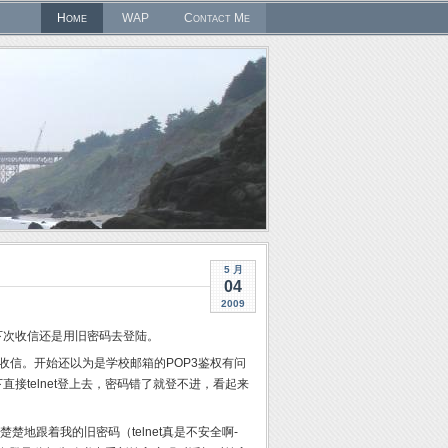
Home
WAP
Contact Me
5 月
04
2009
，下次收信还是用旧密码去登陆。
能收信。开始还以为是学校邮箱的POP3鉴权有问
接telnet登上去，密码错了就登不进，看起来
清楚楚地跟着我的旧密码（telnet真是不安全啊-