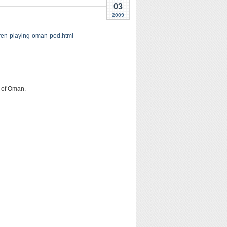
03
2009
dren-playing-oman-pod.html
e of Oman.