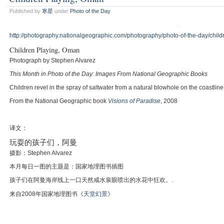
Published by
寒星
under
Photo of the Day
http://photography.nationalgeographic.com/photography/photo-of-the-day/chil
Children Playing, Oman
Photograph by Stephen Alvarez
This Month in Photo of the Day: Images From National Geographic Books
Children revel in the spray of saltwater from a natural blowhole on the coastlin
From the National Geographic book
Visions of Paradise
, 2008
译文：
玩耍的孩子们，阿曼
摄影：Stephen Alvarez
本月每日一图的主题是：国家地理图书插图
孩子们在阿曼海岸线上一口天然咸水泉眼喷出的水花中狂欢。.
来自2008年国家地理图书《
天堂幻景
》