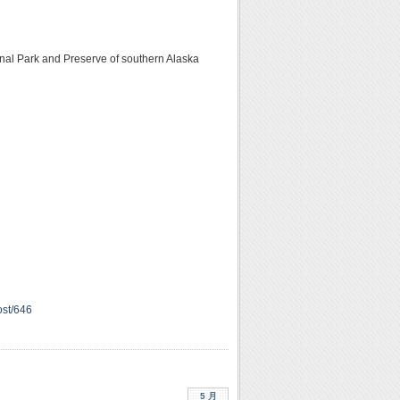
onal Park and Preserve of southern Alaska
ost/646
5 月