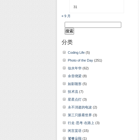
31
« 9 月
搜
索：
分类
Coding Life
(5)
Photo of the Day
(251)
似水年华
(62)
余音绕梁
(8)
如影随形
(5)
技术流
(7)
星星点灯
(3)
永不消逝的电波
(2)
第三只眼看世界
(3)
行走·思考·在路上
(3)
闲言蜚语
(15)
饕餮朵颐
(1)